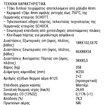
ΤΕΧΝΙΚΑ ΧΑΡΑΚΤΗΡΙΣΤΙΚΑ:
– Τζάκι διπλού τοιχώματος αποτελούμενο από χάλυβα 4mm.
– Κεραμικό τζάμι 4mm υψηλής αντοχής έως 750°C, της
Γερμανικής εταιρίας SCHOTT.
– Τηλεσκοπικοί οδηγοί πόρτας, τελευταίας τεχνολογίας της
Γερμανικής εταιρίας SCHOCK.
– Εσωτερική επένδυση από χυτοσιδηρές αποσπώμενες πλάκες.
– Κλείδωμα πόρτας για μεγαλύτερη ασφάλεια.
Διαστάσεις Εξωτερικές cm (ύψος, πλάτος,
188X102,5X70
βάθος)
Διαστάσεις Εσωτερικές cm (ύψος, πλάτος,
46X88X54
βάθος)
Διαστάσεις Ανοίγματος Πόρτας cm (ύψος,
38X85,5
πλάτος)
Βάρος (kg)
358
Διάμετρος καμινάδας (mm)
Φ250
2+2
Αριθμός εξόδων θερμού αέρα Φ125
(προαιρετικά)
Επένδυση χώρου καύσης
Μαντέμι
Συνολική θερμική ισχύς (kw/h)
26,69
Εκπομπές CO (13%O2)
0,1176 (<1)
Απόδοση (%)
74,3
Πρωτεύων αέρας
ΝΑΙ