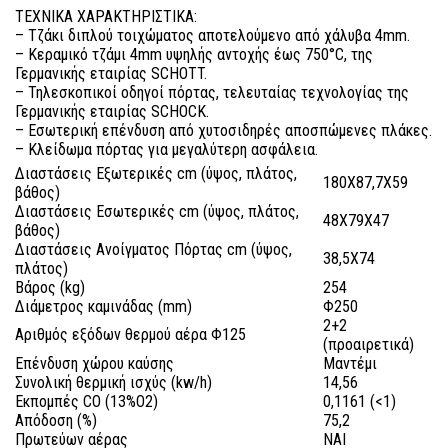
ΤΕΧΝΙΚΑ ΧΑΡΑΚΤΗΡΙΣΤΙΚΑ:
– Τζάκι διπλού τοιχώματος αποτελούμενο από χάλυβα 4mm.
– Κεραμικό τζάμι 4mm υψηλής αντοχής έως 750°C, της
Γερμανικής εταιρίας SCHOTT.
– Τηλεσκοπικοί οδηγοί πόρτας, τελευταίας τεχνολογίας της
Γερμανικής εταιρίας SCHOCK.
– Εσωτερική επένδυση από χυτοσιδηρές αποσπώμενες πλάκες.
– Κλείδωμα πόρτας για μεγαλύτερη ασφάλεια.
Διαστάσεις Εξωτερικές cm (ύψος, πλάτος,
180X87,7X59
βάθος)
Διαστάσεις Εσωτερικές cm (ύψος, πλάτος,
48X79X47
βάθος)
Διαστάσεις Ανοίγματος Πόρτας cm (ύψος,
38,5X74
πλάτος)
Βάρος (kg)
254
Διάμετρος καμινάδας (mm)
Φ250
2+2
Αριθμός εξόδων θερμού αέρα Φ125
(προαιρετικά)
Επένδυση χώρου καύσης
Μαντέμι
Συνολική θερμική ισχύς (kw/h)
14,56
Εκπομπές CO (13%O2)
0,1161 (<1)
Απόδοση (%)
75,2
Πρωτεύων αέρας
ΝΑΙ