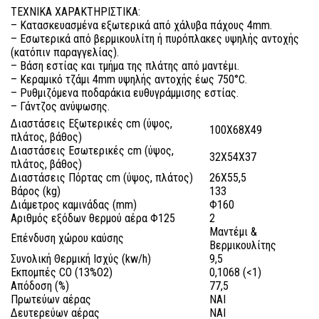
ΤΕΧΝΙΚΑ ΧΑΡΑΚΤΗΡΙΣΤΙΚΑ:
– Κατασκευασμένα εξωτερικά από χάλυβα πάχους 4mm.
– Εσωτερικά από βερμικουλίτη ή πυρόπλακες υψηλής αντοχής
(κατόπιν παραγγελίας).
– Βάση εστίας και τμήμα της πλάτης από μαντέμι.
– Κεραμικό τζάμι 4mm υψηλής αντοχής έως 750°C.
– Ρυθμιζόμενα ποδαράκια ευθυγράμμισης εστίας.
– Γάντζος ανύψωσης.
Διαστάσεις Εξωτερικές cm (ύψος,
100X68X49
πλάτος, βάθος)
Διαστάσεις Εσωτερικές cm (ύψος,
32X54X37
πλάτος, βάθος)
Διαστάσεις Πόρτας cm (ύψος, πλάτος)
26X55,5
Βάρος (kg)
133
Διάμετρος καμινάδας (mm)
Φ160
Αριθμός εξόδων θερμού αέρα Φ125
2
Μαντέμι &
Επένδυση χώρου καύσης
Βερμικουλίτης
Συνολική Θερμική Ισχύς (kw/h)
9,5
Εκπομπές CO (13%O2)
0,1068 (<1)
Απόδοση (%)
77,5
Πρωτεύων αέρας
ΝΑΙ
Δευτερεύων αέρας
ΝΑΙ