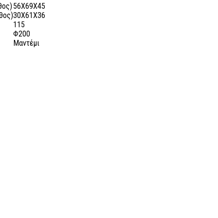
θος)
56X69X45
θος)
30X61X36
115
Φ200
Μαντέμι