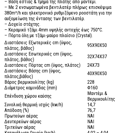
– Βάση εστίας & τμήμα της πλάτης από μαντέμι.
– Με 2 ενσωματωμένα βεντιλατέρ πλήρως επισκέψιμα
380m³/h και ηλεκτρονικό ρυθμιζόμενο ροοστάτη για την
αυξομείωση της έντασης των βεντιλατέρ.
– Δοχείο στάχτης.
– Κεραμικό τζάμι 4mm υψηλής αντοχής έως 750°C.
– Πόρτα όλη με τζάμι-μαύρο πλαίσιο (Crystal).
Διαστάσεις Εξωτερικές cm (ύψος,
95X90X50
πλάτος, βάθος)
Διαστάσεις Εσωτερικές cm (ύψος,
32X74X37
πλάτος, βάθος)
Διαστάσεις Πόρτας cm (ύψος, πλάτος)
24X73
Διαστάσεις Βάσης cm (ύψος,
40X90Χ50
πλάτος,βάθος)
Βάρος βερμικουλίτης (kg)
228
Διάμετρος καμινάδας (mm)
Φ160
Μαντέμι &
Επένδυση χώρου καύσης
Βερμικουλίτης
Συνολική θερμική ισχύς (kw/h)
14,7
Απόδοση (%)
76,7
Πρωτεύων αέρας
ΝΑΙ
Δευτερεύων αέρας
ΝΑΙ
Τριτεύων αέρας
ΝΑΙ
Κατανάλωση Ωριαία (kg/h)
4,02 – 4,04