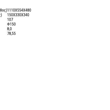
θος)
1110Χ554Χ480
ς)
150Χ330Χ340
107
Φ150
8,0
78,55