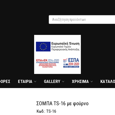
Αναζήτηση προϊόντων
search
ΦΟΡΕΣ
ΕΤΑΙΡΙΑ
GALLERY
ΧΡΗΣΙΜΑ
ΚΑΤΑΛΟ
ΣΟΜΠΑ TS-16 με φούρνο
Κωδ.: TS-16